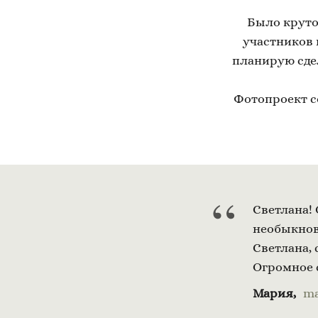
Было круто
участников 
планирую сдел
Фотопроект с
“
Светлана!
необыкнов
Светлана, 
Огромное 
Мария,
ma