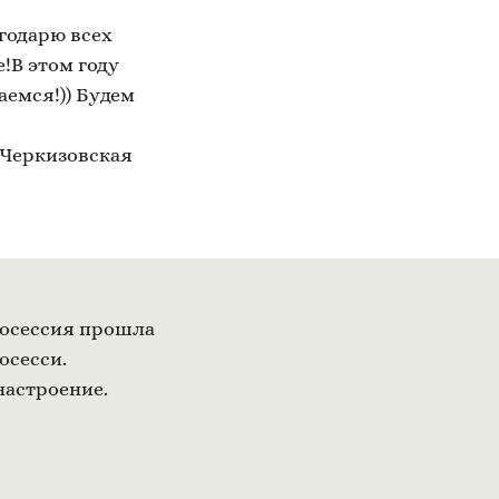
годарю всех
!В этом году
аемся!)) Будем
 Черкизовская
тосессия прошла
осесси.
настроение.