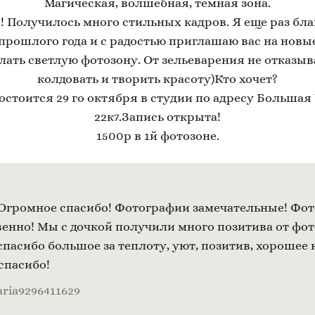
Магическая, волшебная, темная зона.
! Получилось много стильных кадров. Я еще раз бла
прошлого года и с радостью приглашаю вас на новые
ать светлую фотозону. От зельеварения не отказыв
колдовать и творить красоту)Кто хочет?
остоится 29 го октября в студии по адресу Большая
22к7.Запись открыта!
1500р в 1й фотозоне.
 Огромное спасибо! Фотографии замечательные! Фо
енно! Мы с дочкой получили много позитива от фот
спасибо большое за теплоту, уют, позитив, хорошее 
спасибо!
ria9296411629